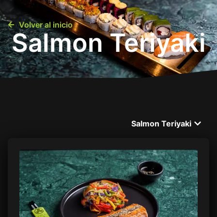
0
Volver al inicio
Salmon Teriyaki
Menú
Sucursales
Contacto
Salmon Teriyaki