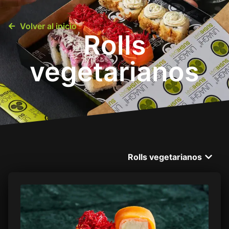
0
Volver al inicio
Rolls
Menú
vegetarianos
Sucursales
Contacto
Rolls vegetarianos