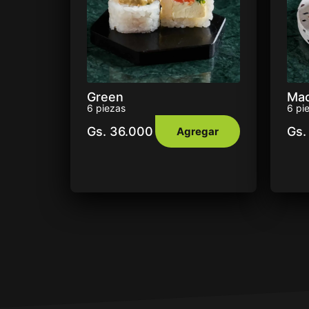
Green
Ma
6 piezas
6 pi
Gs.
36.000
Gs.
Agregar