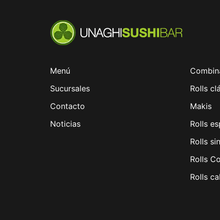
Menú
Combin
Sucursales
Rolls cl
Contacto
Makis
Noticias
Rolls es
Rolls si
Rolls C
Rolls ca