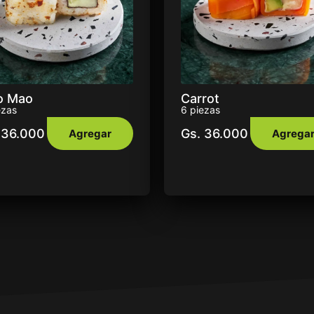
o Mao
Carrot
ezas
6 piezas
36.000
Gs.
36.000
Agregar
Agrega