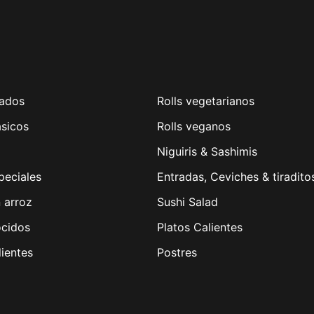
ados
Rolls vegetarianos
ásicos
Rolls veganos
Niguiris & Sashimis
peciales
Entradas, Ceviches & tiradito
n arroz
Sushi Salad
ocidos
Platos Calientes
lientes
Postres