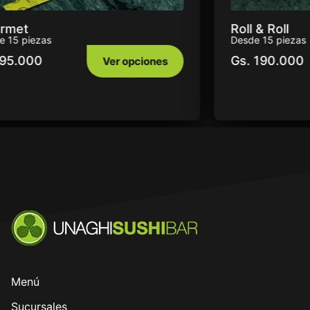
Roll & Roll
Desde 15 piezas
Gs.
190.000
s
Ver opciones
Menú
Sucursales