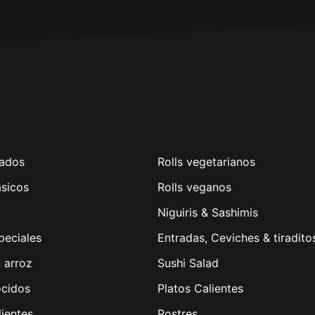
ados
Rolls vegetarianos
ásicos
Rolls veganos
Niguiris & Sashimis
peciales
Entradas, Ceviches & tiradito
n arroz
Sushi Salad
ocidos
Platos Calientes
lientes
Postres