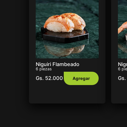
Niguiri Flambeado
Nig
6 piezas
6 pi
Gs.
52.000
Gs.
Agregar