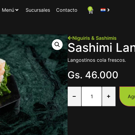
0
Menú
Sucursales
Contacto
Niguiris & Sashimis
Sashimi La
Langostinos cola frescos.
Gs.
46.000
Ag