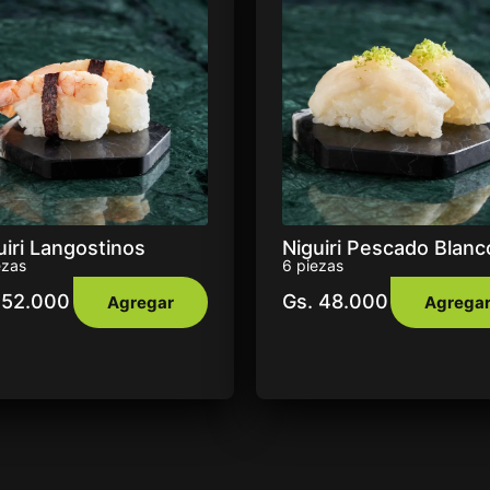
uiri Langostinos
Niguiri Pescado Blanc
ezas
6 piezas
52.000
Gs.
48.000
Agregar
Agrega