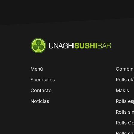
Menú
Combin
Sucursales
Rolls cl
Contacto
Makis
Noticias
Rolls es
Rolls si
Rolls C
Rolls ca