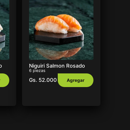
o
Niguiri Salmon Rosado
6 piezas
Gs.
52.000
r
Agregar